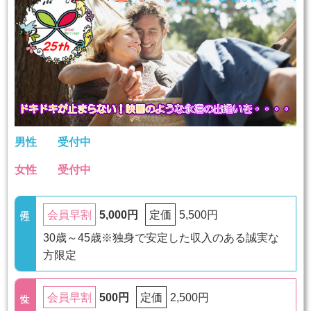
男性
受付中
女性
受付中
5,000円
5,500円
会員早割
定価
30歳～45歳※独身で安定した収入のある誠実な
方限定
500円
2,500円
会員早割
定価