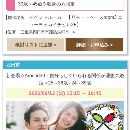
30歳～45歳※独身の方限定
イベントルーム 【
リモートベースroom3 ニ
開催場所
ューヨッカイチビル2F
】
[住所] 三重県四日市市諏訪栄町５−４
検討リストに追加 >
詳細・お申込み >
四日市
新会場☆Around30：自分らしくいられる関係が理想の婚
活 ♂25～36歳♀24～35歳
2026/09/13 (日) 15:15
～
16:45