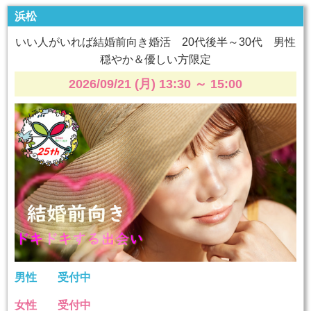
浜松
いい人がいれば結婚前向き婚活 20代後半～30代 男性
穏やか＆優しい方限定
2026/09/21 (月) 13:30
～
15:00
男性
受付中
女性
受付中