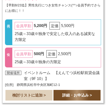
【早割8/23迄】男性先行につき女性チャンス(^^♪会員予約でさら
にお得に！！
5,200円
5,500円
会員早割
定価
25歳～33歳※独身で安定した収入のある誠実な
方限定
500円
2,500円
会員早割
定価
25歳～33歳※独身の方限定
イベントルーム 【
えんてつ浜松駅前貸会議
開催場所
室（9F 10）
】
[住所] 静岡県浜松市中央区旭町12-1
検討リストに追加 >
詳細・お申込み >