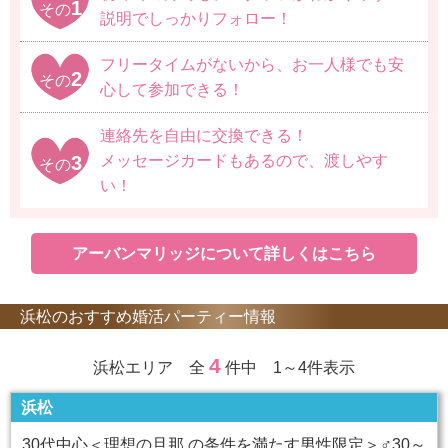
1
その
説明でしっかりフォロー！
フリータイムがないから、お一人様でも安
2
その
心して参加できる！
連絡先を自由に交換できる！
3
メッセージカードもあるので、渡しやす
その
い！
アーバンマリッジについて詳しくはこちら
浜松のおすすめ婚活パーティー情報
4
浜松エリア 全
件中 1～4件表示
浜松
30代中心＜理想の旦那 の条件を満たす男性限定＞♂30～