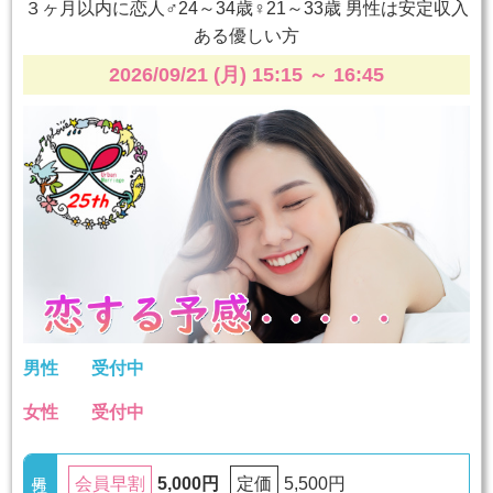
３ヶ月以内に恋人♂24～34歳♀21～33歳 男性は安定収入
ある優しい方
2026/09/21 (月) 15:15
～
16:45
男性
受付中
女性
受付中
5,000円
5,500円
会員早割
定価