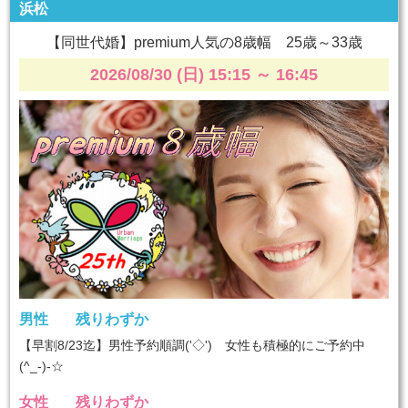
浜松
【同世代婚】premium人気の8歳幅 25歳～33歳
2026/08/30 (日) 15:15
～
16:45
男性
残りわずか
【早割8/23迄】男性予約順調('◇')ゞ女性も積極的にご予約中
(^_-)-☆
女性
残りわずか