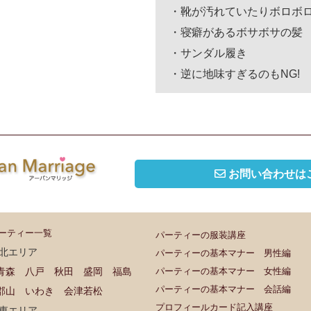
・靴が汚れていたりボロボ
・寝癖があるボサボサの髪
・サンダル履き
・逆に地味すぎるのもNG!
お問い合わせは
ーティー一覧
パーティーの服装講座
北エリア
パーティーの基本マナー 男性編
青森
八戸
秋田
盛岡
福島
パーティーの基本マナー 女性編
パーティーの基本マナー 会話編
郡山
いわき
会津若松
プロフィールカード記入講座
東エリア