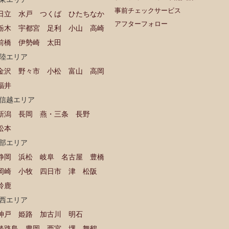
事前チェックサービス
日立
水戸
つくば
ひたちなか
アフターフォロー
栃木
宇都宮
足利
小山
高崎
前橋
伊勢崎
太田
陸エリア
金沢
野々市
小松
富山
高岡
福井
信越エリア
新潟
長岡
燕・三条
長野
松本
部エリア
静岡
浜松
岐阜
名古屋
豊橋
岡崎
小牧
四日市
津
松阪
鈴鹿
西エリア
神戸
姫路
加古川
明石
淡路島
豊岡
西宮
堺
舞鶴