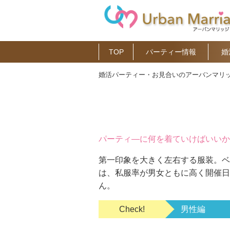
TOP
パーティー情報
婚
婚活パーティー・お見合いのアーバンマリッ
パーティ―に何を着ていけばいいか
第一印象を大きく左右する服装。ベ
は、私服率が男女ともに高く開催日
ん。
Check!
男性編