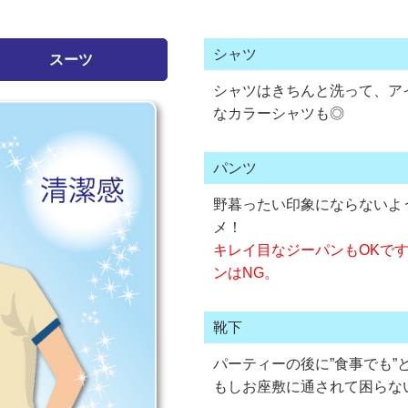
シャツ
スーツ
シャツはきちんと洗って、ア
なカラーシャツも◎
パンツ
野暮ったい印象にならないよ
メ！
キレイ目なジーパンもOKで
ンはNG。
靴下
パーティーの後に”食事でも”
もしお座敷に通されて困らな