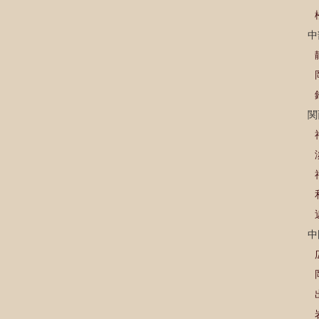
中
関
中