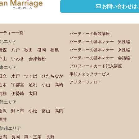
お問い合わせは
ーティー一覧
パーティーの服装講座
北エリア
パーティーの基本マナー 男性編
青森
八戸
秋田
盛岡
福島
パーティーの基本マナー 女性編
パーティーの基本マナー 会話編
郡山
いわき
会津若松
プロフィールカード記入講座
東エリア
事前チェックサービス
日立
水戸
つくば
ひたちなか
アフターフォロー
栃木
宇都宮
足利
小山
高崎
前橋
伊勢崎
太田
陸エリア
金沢
野々市
小松
富山
高岡
福井
信越エリア
新潟
長岡
燕・三条
長野