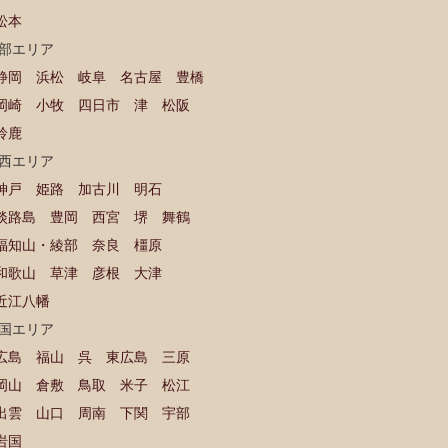
松本
部エリア
静岡
浜松
岐阜
名古屋
豊橋
岡崎
小牧
四日市
津
松阪
鈴鹿
西エリア
神戸
姫路
加古川
明石
淡路島
豊岡
西宮
堺
舞鶴
福知山・綾部
奈良
橿原
和歌山
草津
彦根
大津
近江八幡
国エリア
広島
福山
呉
東広島
三原
岡山
倉敷
鳥取
米子
松江
出雲
山口
周南
下関
宇部
岩国