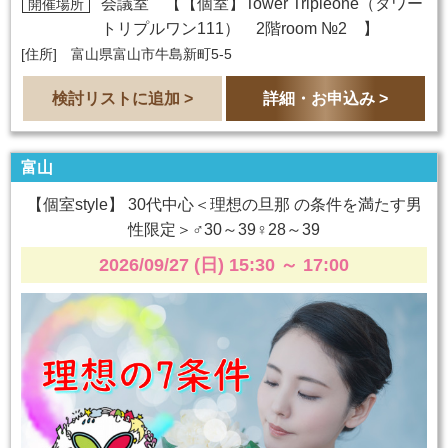
会議室 【
【個室】Tower Tripleone（タワー
開催場所
トリプルワン111） 2階room №2
】
[住所] 富山県富山市牛島新町5-5
検討リストに追加 >
詳細・お申込み >
富山
【個室style】 30代中心＜理想の旦那 の条件を満たす男
性限定＞♂30～39♀28～39
2026/09/27 (日) 15:30
～
17:00