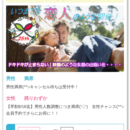
男性
満席
男性満席(^^♪キャンセル待ちは受付中！
女性
残りわずか
【早割8/16迄】男性人数調整につき満席('◇')ゞ女性チャンス(^^♪
会員予約でさらにお得に！！