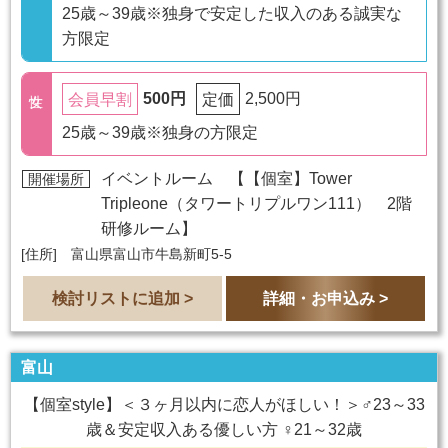
25歳～39歳※独身で安定した収入のある誠実な
方限定
500円
2,500円
会員早割
定価
25歳～39歳※独身の方限定
イベントルーム 【
【個室】Tower
開催場所
Tripleone（タワートリプルワン111） 2階
研修ルーム
】
[住所] 富山県富山市牛島新町5-5
検討リストに追加 >
詳細・お申込み >
富山
【個室style】＜３ヶ月以内に恋人がほしい！＞♂23～33
歳＆安定収入ある優しい方 ♀21～32歳