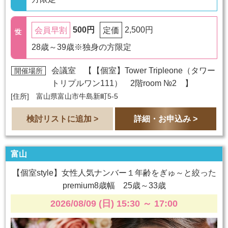
500円
2,500円
会員早割
定価
28歳～39歳※独身の方限定
会議室 【
【個室】Tower Tripleone（タワー
開催場所
トリプルワン111） 2階room №2
】
[住所] 富山県富山市牛島新町5-5
検討リストに追加 >
詳細・お申込み >
富山
【個室style】女性人気ナンバー１年齢をぎゅ～と絞った
premium8歳幅 25歳～33歳
2026/08/09 (日) 15:30
～
17:00