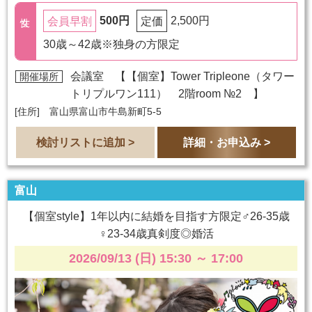
500円
2,500円
会員早割
定価
30歳～42歳※独身の方限定
会議室 【
【個室】Tower Tripleone（タワー
開催場所
トリプルワン111） 2階room №2
】
[住所] 富山県富山市牛島新町5-5
検討リストに追加 >
詳細・お申込み >
富山
【個室style】1年以内に結婚を目指す方限定♂26-35歳
♀23-34歳真剣度◎婚活
2026/09/13 (日) 15:30
～
17:00