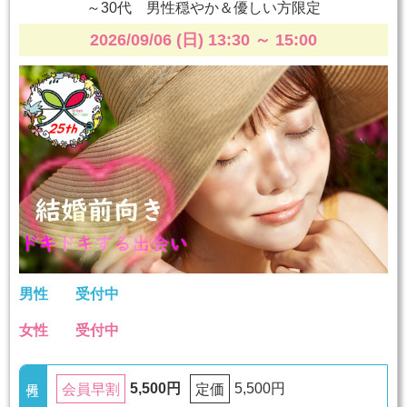
～30代 男性穏やか＆優しい方限定
2026/09/06 (日) 13:30
～
15:00
男性
受付中
女性
受付中
5,500円
5,500円
会員早割
定価