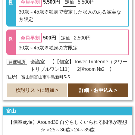
5,500円
5,500円
会員早割
定価
30歳～45歳※独身で安定した収入のある誠実な
方限定
500円
2,500円
会員早割
定価
30歳～45歳※独身の方限定
会議室 【
【個室】Tower Tripleone（タワー
開催場所
トリプルワン111） 2階room №2
】
[住所] 富山県富山市牛島新町5-5
検討リストに追加 >
詳細・お申込み >
富山
【個室style】Around30 自分らしくいられる関係が理想
☆ ♂25～36歳♀24～35歳