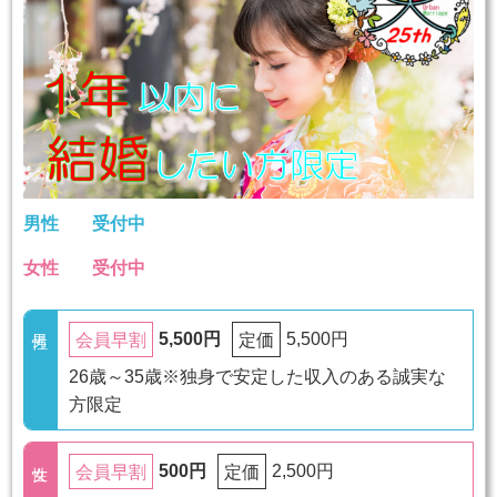
男性
受付中
女性
受付中
5,500円
5,500円
会員早割
定価
26歳～35歳※独身で安定した収入のある誠実な
方限定
500円
2,500円
会員早割
定価