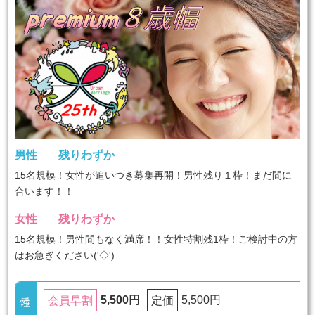
男性
残りわずか
15名規模！女性が追いつき募集再開！男性残り１枠！まだ間に
合います！！
女性
残りわずか
15名規模！男性間もなく満席！！女性特割残1枠！ご検討中の方
はお急ぎください('◇')ゞ
5,500円
5,500円
会員早割
定価