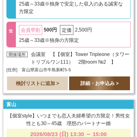
25歳～33歳※独身で安定した収入のある誠実な
方限定
500円
2,500円
会員早割
定価
25歳～33歳※独身の方限定
会議室 【
【個室】Tower Tripleone（タワー
開催場所
トリプルワン111） 2階room №2
】
[住所] 富山県富山市牛島新町5-5
検討リストに追加 >
詳細・お申込み >
富山
【個室style】いつまでも恋人夫婦希望の方限定！男性女
性とも30～45歳 理想のパートナー婚
2026/08/23 (日) 13:30
～
15:00