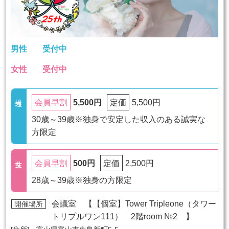
男性
受付中
女性
受付中
5,500円
5,500円
会員早割
定価
30歳～39歳※独身で安定した収入のある誠実な
方限定
500円
2,500円
会員早割
定価
28歳～39歳※独身の方限定
会議室 【
【個室】Tower Tripleone（タワー
開催場所
トリプルワン111） 2階room №2
】