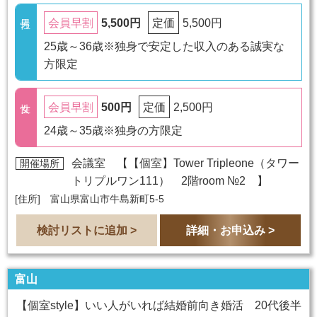
5,500円
5,500円
会員早割
定価
25歳～36歳※独身で安定した収入のある誠実な
方限定
500円
2,500円
会員早割
定価
24歳～35歳※独身の方限定
会議室 【
【個室】Tower Tripleone（タワー
開催場所
トリプルワン111） 2階room №2
】
[住所] 富山県富山市牛島新町5-5
検討リストに追加 >
詳細・お申込み >
富山
【個室style】いい人がいれば結婚前向き婚活 20代後半